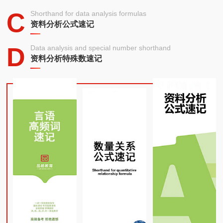
C
Shorthand for data analysis formulas
资料分析公式速记
D
Data analysis and special number shorthand
资料分析特殊数速记