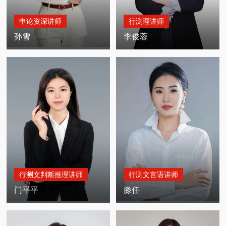
申论资深讲师
行测理讲师
孙雪
李俊蓉
MORE +
MORE +
行测文判断推理讲师
行测文言语讲师
门平平
滕任